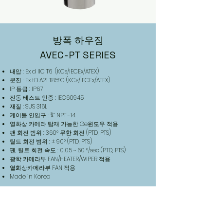
방폭 하우징
AVEC-PT SERIES
내압 : Ex d IIC T6 (KCs/IECEx/ATEX)
분진 : Ex tD A21 T85°C (KCs/IECEx/ATEX)
IP 등급 : IP67
진동 테스트 인증 : IEC60945
재질 : SUS 316L
케이블 인입구 : ¾” NPT -14
열화상 카메라 탑재 가능한 Ge윈도우 적용
팬 회전 범위 : 360° 무한 회전 (PTD, PTS)
틸트 회전 범위 : ± 90° (PTD, PTS)
팬, 틸트 회전 속도 : 0.05 ~ 60 °/sec (PTD, PTS)
광학 카메라부 FAN/HEATER/WIPER 적용
열화상카메라부 FAN 적용
Made in Korea
Data Sheet