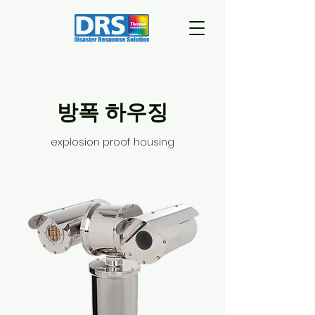
​방폭 하우징
explosion proof housing